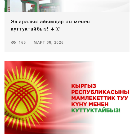
Эл аралык айымдар күнү менен
куттуктайбыз! 🌷🌸
МАРТ 08, 2026
165