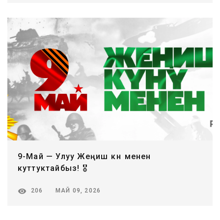
9-Май — Улуу Жеңиш күнү менен
куттуктайбыз! 🎖️
МАЙ 09, 2026
206