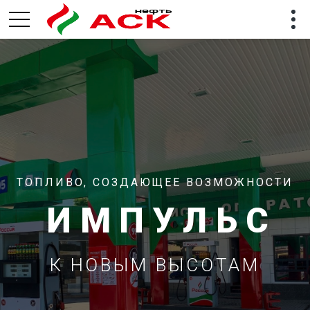
ТОПЛИВО, СОЗДАЮЩЕЕ ВОЗМОЖНОСТИ
ИМПУЛЬС
К НОВЫМ ВЫСОТАМ