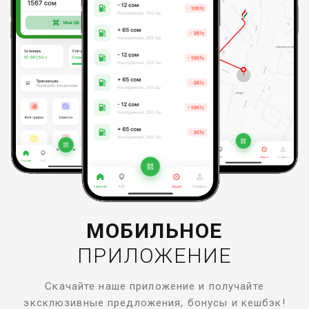
МОБИЛЬНОЕ
ПРИЛОЖЕНИЕ
Скачайте наше приложение и получайте
эксклюзивные предложения, бонусы и кешбэк!